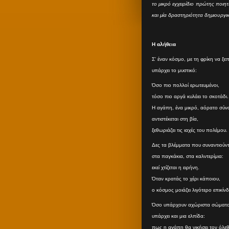
το μικρό εγχειρίδιο πρώτης ποιη
και μία δραστηριότητα δημιουργι
Η αλήθεια
Σ' έναν κόσμο, με τη φρίκη να ξε
υπάρχει το μυστικό:
Όσο πιο πολλοί ερωτευμένοι,
τόσο πιο αργά κυλάει το σκοτάδι.
Η αγάπη, ένα μικρό, αόρατο σύν
αντιστέκεται στη βία,
ξεθωριάζει τις ιαχές του πολέμου.
Δες τα βλέμματα που συναντιούντα
στα παγκάκια, στα καλντερίμια:
εκεί χτίζεται η ειρήνη.
Όταν κρατάς το χέρι κάποιου,
ο κόσμος μοιάζει λιγότερο επικίν
Όσο υπάρχουν αχώριστα σώματα
υπάρχει και μια ελπίδα:
πως η αγάπη θα νικήσει τον όλε