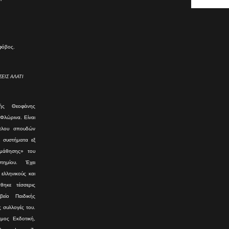
 φόβος.
ΕΙΣ ΑΛΑΤΙ
ής Θεοφάνης
 Φλώρινα. Είναι
ίτλου σπουδών
ε συστήματα εξ
 μάθησης» του
τημίου. Έχει
ελληνικούς και
θηκε τέσσερις
είο Παιδικής
ς συλλογές του.
μος Εκδοτική,