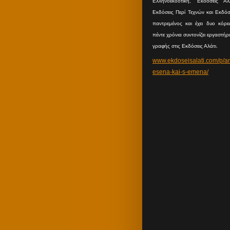
Ελληνοεκδοτική, Εκδόσεις Άλλ
Εκδόσεις Περί Τεχνών και Εκδόσε
παντρεμένος και έχει δυο κόρες
πέντε χρόνια συντονίζει εργαστήρ
γραφής στις Εκδόσεις Αλάτι.
www.ekdoseisalati.com/p/a
esena-kai-s-emena/