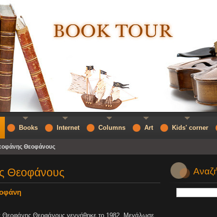
Books
Internet
Columns
Art
Kids' corner
εοφάνης Θεοφάνους
ς Θεοφάνους
Αναζή
εοφάνη
 Θεοφάνης Θεοφάνους γεννήθηκε το 1982. Μεγάλωσε