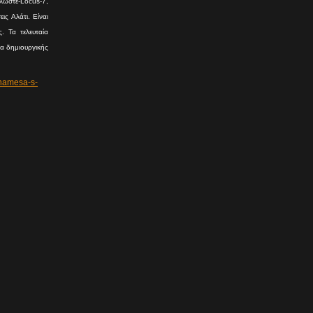
ωστε-Locus-7,
ις Αλάτι. Είναι
. Τα τελευταία
ια δημιουργικής
namesa-s-