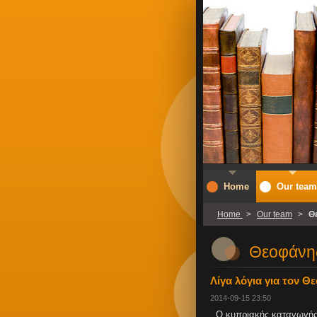
Home
Our team
Home
>
Our team
>
Θ
Θεοφάνη
Λίγα λόγια για τον Θ
2014-09-15 23:50
Ο κυπριακής καταγωγής