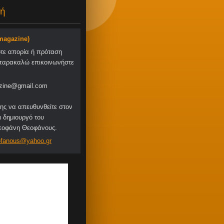
ή
-magazine)
οτε απορία ή πρόταση
παρακαλώ επικοινωνήστε
zine@gmail.com
ης να απευθυνθείτε στον
ι δημιουργό του
Θεοφάνη Θεοφάνους.
fa
nous@yah
oo.gr