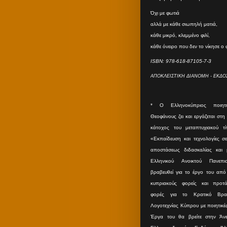
Όχι με φωτιά
αλλά με κάθε σιωπηλή ματιά,
κάθε μικρό, κλεμμένο φιλί,
κάθε όνειρο που δεν το νίκησε ο
ISBN: 978-618-87105-7-3
ΑΠΟΚΛΕΙΣΤΙΚΗ ΔΙΑΝΟΜΗ - ΕΚΔΟΣ
* O Eλληνοκύπριος ποιητ
Θεοφάνους ζει και εργάζεται στη
κάτοχος του μεταπτυχιακού τ
«Εκπαίδευση και τεχνολογίες σ
αποστάσεως διδασκαλίας και
Ελληνικού Ανοικτού Πανεπισ
βραβευθεί για το έργο του από 
κυπριακούς φορείς και προτά
φορές για το Κρατικό Βραβ
Λογοτεχνίας Κύπρου με ποιητικέ
Έργα του θα βρείτε στην Άνε