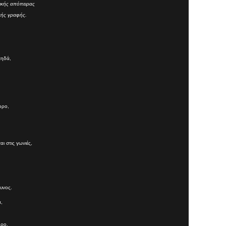
τικής απόπειρας
κής γραφής.
πηδά,
ορο,
ι στις γωνιές,
δυνος.
,
θρο.