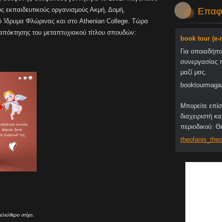
υς εκπαιδευτικούς οργανισμούς Ακμή, Δομή,
Επαφ
ό Ίδρυμα Φλώρινας και στο Athenian College. Τώρα
 απόκτησης του μεταπτυχιακού τίτλου σπουδών:
book tour (e
Για οποιαδήπ
συνεργασίας 
μαζί μας.
booktourmaga
Μπορείτε επίσ
διαχειριστή κα
περιοδικού: 
theofani
s_theo
ελεύθερο στίχο,