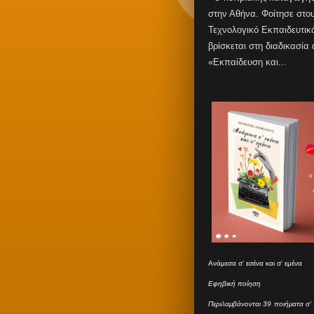
στην Αθήνα. Φοίτησε στο
Τεχνολογικό Εκπαιδευτικ
βρίσκεται στη διαδικασία
«Εκπαίδευση και...
Ανάμεσα σ' εσένα και σ' εμένα
Εφηβική ποίηση
Περιλαμβάνονται 39 ποιήματα σ' 