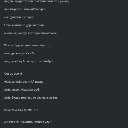
Δες τα βλέμματα που συναντιούνται στις γωνιές,
στα παγκάκια, στα καλντερίμια:
εκεί χτίζεται η ειρήνη.
Όταν κρατάς το χέρι κάποιου,
ο κόσμος μοιάζει λιγότερο επικίνδυνος.
Όσο υπάρχουν αχώριστα σώματα,
υπάρχει και μια ελπίδα:
πως η αγάπη θα νικήσει τον όλεθρο.
Όχι με φωτιά
αλλά με κάθε σιωπηλή ματιά,
κάθε μικρό, κλεμμένο φιλί,
κάθε όνειρο που δεν το νίκησε ο φόβος.
ISBN: 978-618-87105-7-3
ΑΠΟΚΛΕΙΣΤΙΚΗ ΔΙΑΝΟΜΗ - ΕΚΔΟΣΕΙΣ ΑΛΑΤΙ