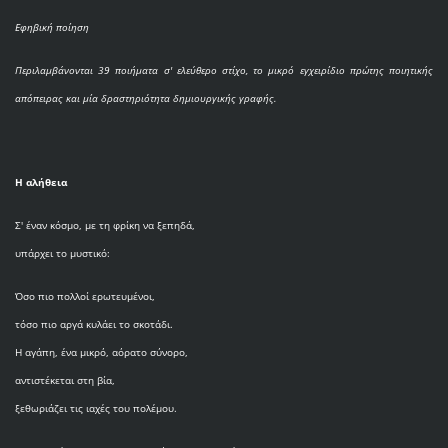
Εφηβική ποίηση
Περιλαμβάνονται 39 ποιήματα σ' ελεύθερο στίχο, το μικρό εγχειρίδιο πρώτης ποιητικής
απόπειρας και μία δραστηριότητα δημιουργικής γραφής.
Η αλήθεια
Σ' έναν κόσμο, με τη φρίκη να ξεπηδά,
υπάρχει το μυστικό:
Όσο πιο πολλοί ερωτευμένοι,
τόσο πιο αργά κυλάει το σκοτάδι.
Η αγάπη, ένα μικρό, αόρατο σύνορο,
αντιστέκεται στη βία,
ξεθωριάζει τις ιαχές του πολέμου.