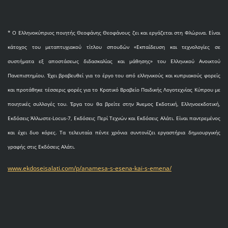
* O Eλληνοκύπριος ποιητής Θεοφάνης Θεοφάνους ζει και εργάζεται στη Φλώρινα. Είναι
κάτοχος του μεταπτυχιακού τίτλου σπουδών «Εκπαίδευση και τεχνολογίες σε
συστήματα εξ αποστάσεως διδασκαλίας και μάθησης» του Ελληνικού Ανοικτού
Πανεπιστημίου. Έχει βραβευθεί για το έργο του από ελληνικούς και κυπριακούς φορείς
και προτάθηκε τέσσερις φορές για το Κρατικό Βραβείο Παιδικής Λογοτεχνίας Κύπρου με
ποιητικές συλλογές του. Έργα του θα βρείτε στην Άνεμος Εκδοτική, Ελληνοεκδοτική,
Εκδόσεις Άλλωστε-Locus-7, Εκδόσεις Περί Τεχνών και Εκδόσεις Αλάτι. Είναι παντρεμένος
και έχει δυο κόρες. Τα τελευταία πέντε χρόνια συντονίζει εργαστήρια δημιουργικής
γραφής στις Εκδόσεις Αλάτι.
www.ekdoseisalati.com/p/anamesa-s-esena-kai-s-emena/